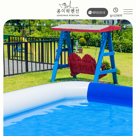
배치도안내
실시간예약
펜션소개
오시는길
외부전경
청종이학 101
스머프 101
이태리 101
이태리 102
이태리 103
홍종이학 101
홍종이학 102
홍종이학 201
홍종이학 202
흰종이학 201
흰종이학 202
고목101
고목102
버섯101
버섯102
수영장
애견운동장&놀이터
애견샤워장
반려견동반
불멍
바베큐
갯벌체험
바다낚시
여행지